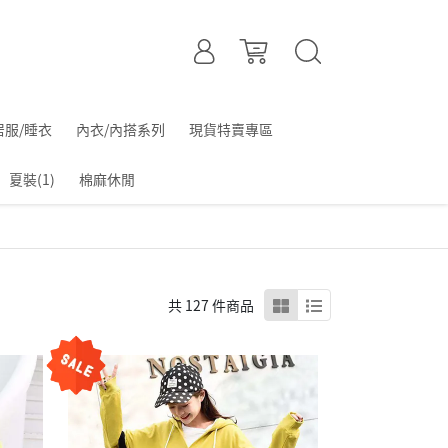
居服/睡衣
內衣/內搭系列
現貨特賣專區
夏裝(1)
棉麻休閒
共 127 件商品