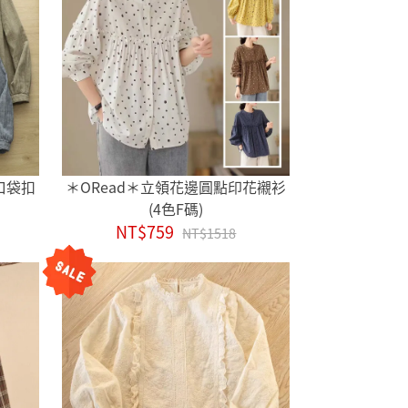
口袋扣
＊ORead＊立領花邊圓點印花襯衫
(4色F碼)
NT$759
NT$1518