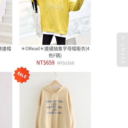
EVENT
條連帽
＊ORead＊連繡抽象字母帽衛衣(4
色F碼)
NT$659
NT$1318