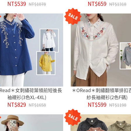
NT$539
NT$659
NT$1078
NT$1318
Read＊女刺繡荷葉領前短後長
＊ORead＊刺繡翻領單排扣
袖襯衫(3色XL-4XL)
紗長袖襯衫(2色F碼)
NT$829
NT$599
NT$1658
NT$1198