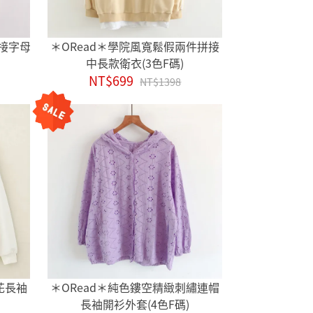
剪接字母
＊ORead＊學院風寬鬆假兩件拼接
中長款衛衣(3色F碼)
NT$699
NT$1398
花長袖
＊ORead＊純色鏤空精緻刺繡連帽
長袖開衫外套(4色F碼)