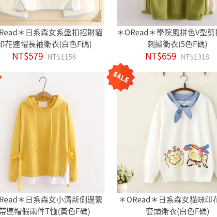
Read＊日系森女系盤扣招財貓
＊ORead＊學院風拼色V型
印花連帽長袖衛衣(白色F碼)
刺繡衛衣(5色F碼)
NT$579
NT$659
NT$1158
NT$1318
Read＊日系森女小清新側邊繫
＊ORead＊日系森女貓咪印
帶連帽假兩件T恤(黃色F碼)
套頭衛衣(白色F碼)