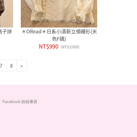
格子拼
＊ORead＊日系小清新立領襯衫(米
色F碼)
NT$990
NT$1980
7
8
»
Facebook 粉絲專頁