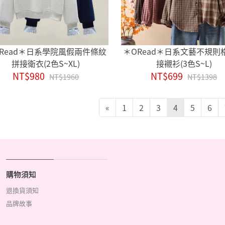
Read＊日系學院風假兩件條紋
＊ORead＊日系文藝不規則
拼接衛衣(2色S~XL)
接襯衫(3色S~L)
NT$980
NT$699
NT$1960
NT$1398
«
1
2
3
4
5
6
購物須知
退換貨須知
品牌故事