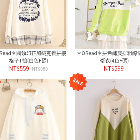
Read＊圓領印花加絨寬鬆拼接
＊ORead＊拼色繡雙排粗線
格子T恤(白色F碼)
衛衣(4色F碼)
NT$559
NT$599
NT$980