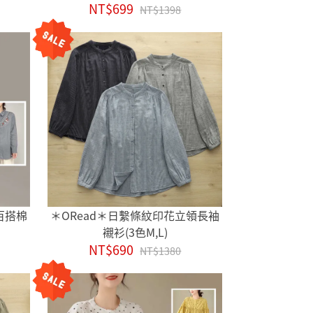
NT$699
NT$1398
百搭棉
＊ORead＊日繫條紋印花立領長袖
襯衫(3色M,L)
NT$690
NT$1380