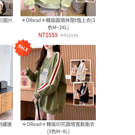
衣(圖片
＊ORead＊韓版圓領休閒t恤上衣(3
色M~2XL)
NT$559
NT$1118
刺繡連
＊ORead＊韓版印花圓領寬鬆衛衣
(3色M~XL)