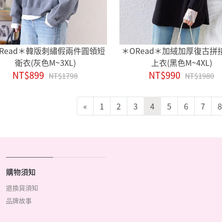
Read＊韓版刺繡假兩件圓領短
＊ORead＊加絨加厚復古拼
衛衣(灰色M~3XL)
上衣(黑色M~4XL)
NT$899
NT$990
NT$1798
NT$1980
«
1
2
3
4
5
6
7
8
購物須知
退換貨須知
品牌故事