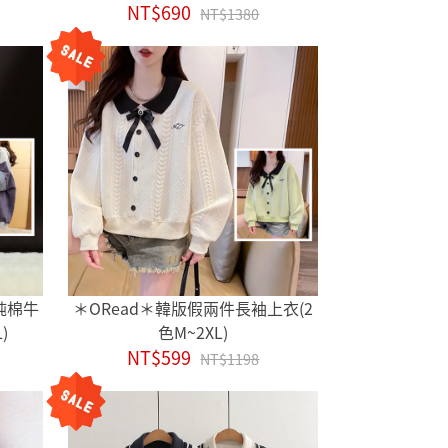
NT$690
NT$1380
純棉牛
＊ORead＊韓版假兩件長袖上衣(2
)
色M~2XL)
NT$599
NT$1198