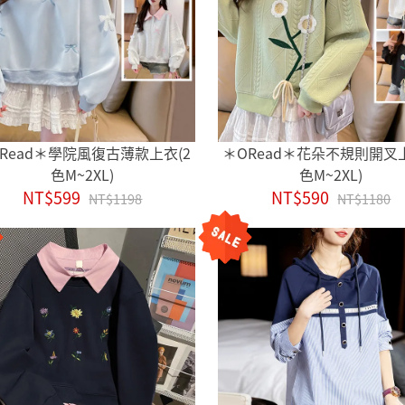
Read＊學院風復古薄款上衣(2
＊ORead＊花朵不規則開叉上
色M~2XL)
色M~2XL)
NT$599
NT$590
NT$1198
NT$1180