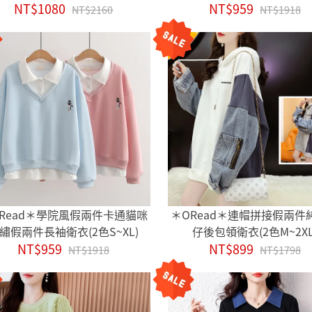
NT$1080
NT$959
NT$2160
NT$1918
Read＊學院風假兩件卡通貓咪
＊ORead＊連帽拼接假兩件
繡假兩件長袖衛衣(2色S~XL)
仔後包領衛衣(2色M~2XL
NT$959
NT$899
NT$1918
NT$1798