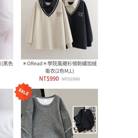
衣(黑色
＊ORead＊學院風襯衫領刺繡加絨
衛衣(2色M,L)
NT$990
NT$1980