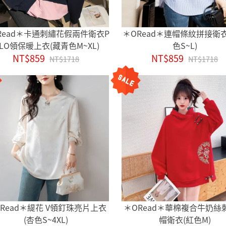
Read＊卡通刺繡花假兩件衛衣P
＊ORead＊連帽條紋拼接衛
LO領保暖上衣(藏青色M~XL)
色S~L)
NT$859
NT$859
NT$1718
NT$1718
Read＊緹花 V領釘珠亮片上衣
＊ORead＊華棉複合牛奶絲
(杏色S~4XL)
帽衛衣(紅色M)