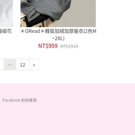
接緹花
＊ORead＊韓版加絨加厚衛衣(2色M
~2XL)
NT$959
NT$1918
…
12
»
Facebook 粉絲專頁