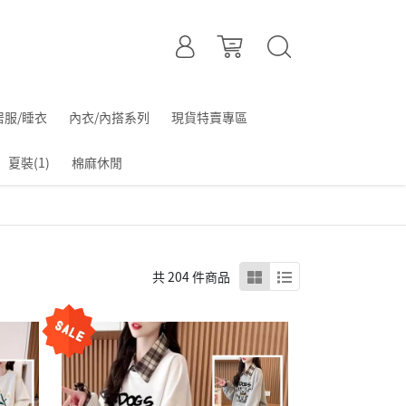
居服/睡衣
內衣/內搭系列
現貨特賣專區
夏裝(1)
棉麻休閒
共 204 件商品