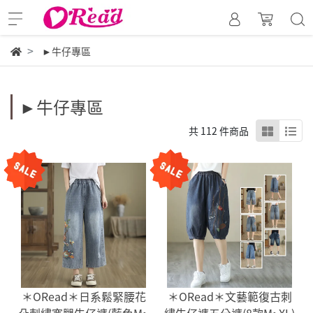
►牛仔專區
►牛仔專區
共 112 件商品
＊ORead＊日系鬆緊腰花
＊ORead＊文藝範復古刺