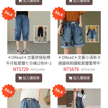
加入購物車
加入購物車
＊ORead＊文藝拼接貼標
＊ORead＊文藝小清新卡
牛仔鬆緊腰七分褲(2色M~2
通貓咪刺繡鬆緊腰繫帶牛
NT$729
XL)
NT$679
仔短褲(藍色M~XL)
NT$1458
NT$1358
加入購物車
加入購物車