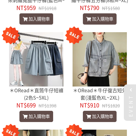
朵刺繡寬腿牛仔褲(藍色M~
繡牛仔褲五分褲(8款M~XL)
NT$959
XL)
NT$790
NT$1918
NT$1580
加入購物車
加入購物車
＊ORead＊直筒牛仔短褲
＊ORead＊牛仔復古短外
EVENT
(2色S~5XL)
套(淺藍色XL~2XL)
NT$699
NT$910
NT$1398
NT$1820
加入購物車
加入購物車