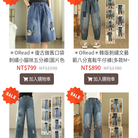
＊ORead＊復古做舊口袋
＊ORead＊韓版刺繡文藝
刺繡小貓咪五分褲(圖片色
範八分寬鬆牛仔褲(多款M~
NT$799
F碼)
NT$890
XL)
NT$1598
NT$1780
加入購物車
加入購物車