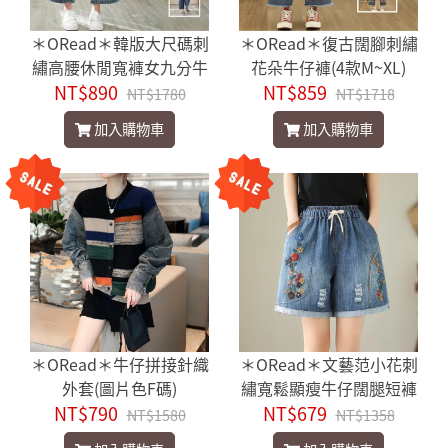
＊ORead＊韓版大尺碼刺
＊ORead＊復古闊腳刺繡
繡高腰休閒寬褲女九分牛
花朵牛仔褲(4款M~XL)
NT$890
仔褲(多款M~XL)
NT$859
NT$1780
NT$1718
加入購物車
加入購物車
＊ORead＊牛仔拼接針織
＊ORead＊文藝范小花刺
外套(圖片色F碼)
繡寬鬆顯瘦牛仔闊腿短褲
NT$790
NT$679
(藍色M~XL)
NT$1580
NT$1358