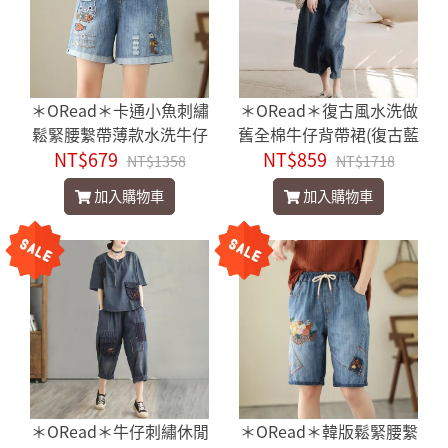
＊ORead＊卡通小魚刺繡
＊ORead＊復古風水洗做
鬆緊腰繫帶薄款水洗牛仔
舊全棉牛仔背帶裙(復古藍
破洞短褲(藍色M~XL)
NT$679
NT$859
M~2XL)
NT$1358
NT$1718
加入購物車
加入購物車
＊ORead＊牛仔刺繡休閒
＊ORead＊韓版鬆緊腰繫