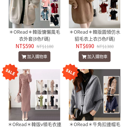
＊ORead＊韓版慵懶風毛
＊ORead＊韓版圓領仿水
衣外套(8色F碼)
貂毛衣上衣(5色F碼)
NT$590
NT$690
NT$1180
NT$1380
加入購物車
加入購物車
＊ORead＊韓版v領毛衣連
＊ORead＊牛角扣連帽毛