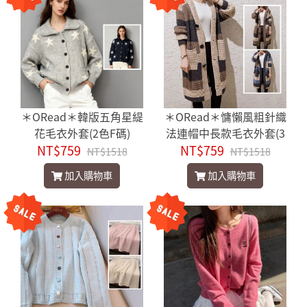
＊ORead＊韓版五角星緹
＊ORead＊慵懶風粗針織
花毛衣外套(2色F碼)
法連帽中長款毛衣外套(3
NT$759
NT$759
色F碼)
NT$1518
NT$1518
加入購物車
加入購物車