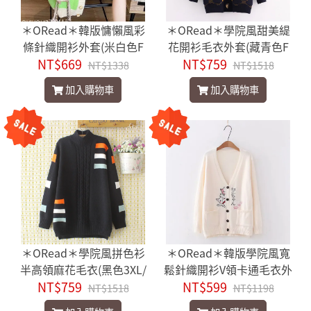
＊ORead＊韓版慵懶風彩
＊ORead＊學院風甜美緹
條針織開衫外套(米白色F
花開衫毛衣外套(藏青色F
NT$669
碼)
NT$759
碼)
NT$1338
NT$1518
加入購物車
加入購物車
＊ORead＊學院風拼色衫
＊ORead＊韓版學院風寬
半高領麻花毛衣(黑色3XL/
鬆針織開衫V領卡通毛衣外
NT$759
紅色4XL)
NT$599
套(米白色F碼)
NT$1518
NT$1198