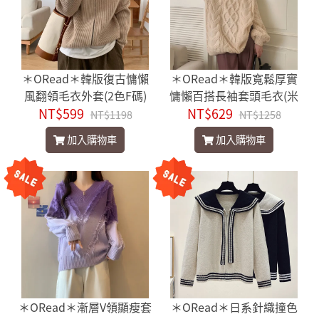
＊ORead＊韓版復古慵懶
＊ORead＊韓版寬鬆厚實
風翻領毛衣外套(2色F碼)
慵懶百搭長袖套頭毛衣(米
NT$599
NT$629
白色F碼)
NT$1198
NT$1258
加入購物車
加入購物車
＊ORead＊漸層V領顯瘦套
＊ORead＊日系針織撞色