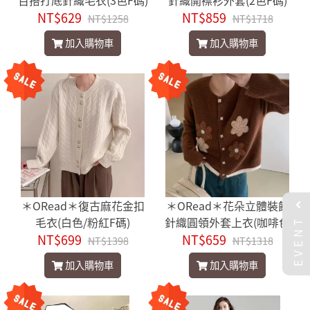
百搭打底針織毛衣(3色F碼)
針織開襟衫外套(2色F碼)
NT$629
NT$859
NT$1258
NT$1718
加入購物車
加入購物車
＊ORead＊復古麻花金扣
＊ORead＊花朵立體裝飾
EVENT
毛衣(白色/粉紅F碼)
針織圓領外套上衣(咖啡色
NT$699
NT$659
F碼)
NT$1398
NT$1318
加入購物車
加入購物車