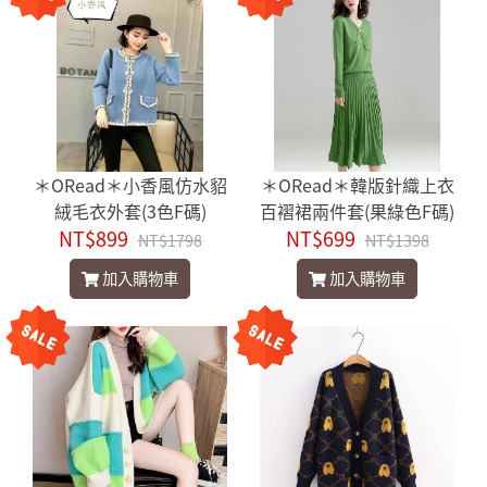
＊ORead＊小香風仿水貂
＊ORead＊韓版針織上衣
絨毛衣外套(3色F碼)
百褶裙兩件套(果綠色F碼)
NT$899
NT$699
NT$1798
NT$1398
加入購物車
加入購物車