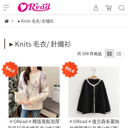
►Knits 毛衣/ 針織衫
►Knits 毛衣/ 針織衫
共 168 件商品
＊ORead＊韓版寬鬆加厚
＊ORead＊復古森系蕾絲