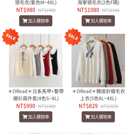
頭毛衣(紫色M~4XL)
海軍領毛衣(2色F碼)
NT$980
NT$1080
NT$1960
NT$2160
加入購物車
加入購物車
＊ORead＊日系馬甲+繫帶
＊ORead＊韓版針織毛衣
襯衫兩件套(4色S~XL)
上衣(5色XL~4XL)
NT$990
NT$829
NT$1980
NT$1658
加入購物車
加入購物車